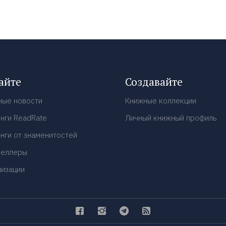
айте
Создавайте
ные новости
Книжные коллекции
нги ReadRate
Личный книжный профиль
нги от знаменитостей
селлеры
низации