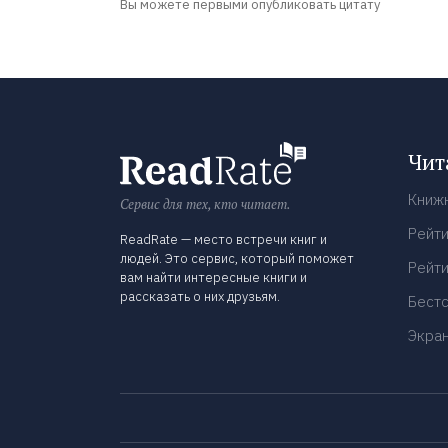
Вы можете первыми опубликовать цитату
Чит
Книж
Сервис для тех, кто читает.
Рейти
ReadRate — место встречи книг и
людей. Это сервис, который поможет
Рейти
вам найти интересные книги и
рассказать о них друзьям.
Бест
Экра