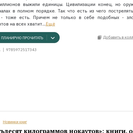
иллионов выжили единицы. Цивилизации конец, но ору
налах в полном порядке. Так что есть из чего пострелять
 - тоже есть. Причем не только в себе подобных - зл
тов на всех хватит....
Ещё
Добавить в кол
ПЛАНИРУЮ ПРОЧИТАТЬ
.
9785972517343
Новинки книг
ьдесят килограммов нокаутов»: книги, о