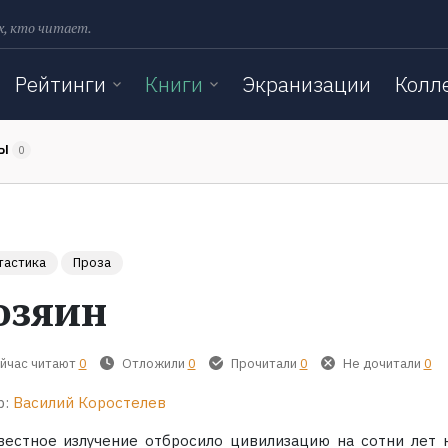
х, кто читает.
Рейтинги
Книги
Экранизации
Колл
ТЫ
0
тастика
Проза
озяин
йчас читают
0
Отложили
0
Прочитали
0
Не дочитали
0
р:
Василий Коростелев
вестное излучение отбросило цивилизацию на сотни лет н