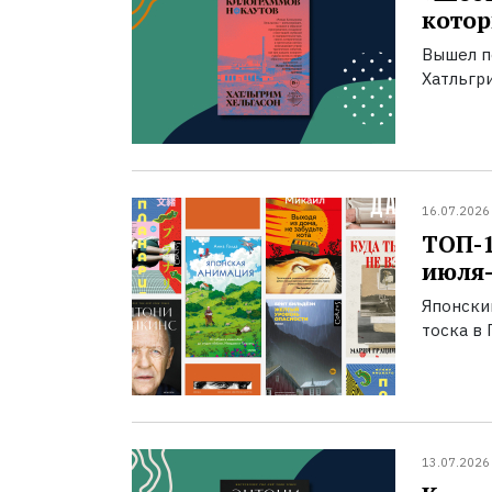
котор
Вышел п
Хатльгри
16.07.2026
ТОП-
июля-
Японски
тоска в 
13.07.2026