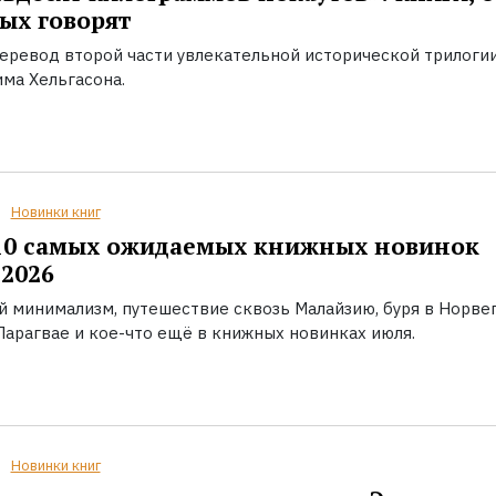
ых говорят
еревод второй части увлекательной исторической трилоги
ма Хельгасона.
Новинки книг
10 самых ожидаемых книжных новинок
2026
й минимализм, путешествие сквозь Малайзию, буря в Норвег
Парагвае и кое-что ещё в книжных новинках июля.
Новинки книг