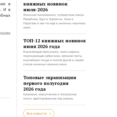
книжных новинок
жие в
июля-2026
. И в
обных
Японский минимализм, путешествие сквозь
Малайзию, буря в Норвегии, тоска в
Парагвае и кое-что ещё в книжных новинках
июля.
лекцию
ТОП-12 книжных новинок
июня 2026 года
Взрослеющие мальчишки, поиск родины,
посапывающие кабанчики, великие поэты,
вкуснейшая пицца и многое другое в нашем
списке книжных новинок июня.
Топовые экранизации
первого полугодия
2026 года
Культовые, классические и популярные
книги, адаптированные под экраны.
Все новости