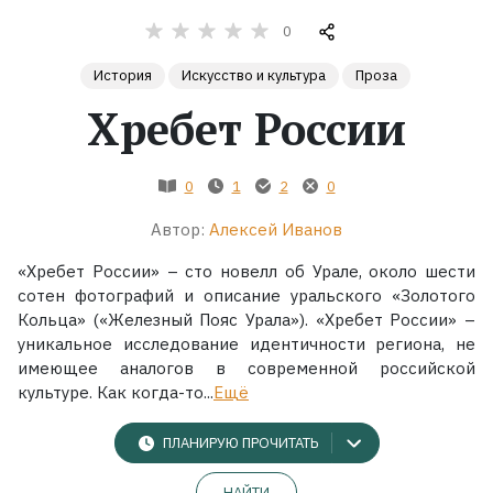
0
Жанры
История
Искусство и культура
Проза
Серии
Хребет России
Экранизации
0
1
2
0
Автор:
Алексей Иванов
Коллекции
«Хребет России» – сто новелл об Урале, около шести
сотен фотографий и описание уральского «Золотого
Кольца» («Железный Пояс Урала»). «Хребет России» –
уникальное исследование идентичности региона, не
имеющее аналогов в современной российской
культуре. Как когда-то...
Ещё
ПЛАНИРУЮ ПРОЧИТАТЬ
НАЙТИ