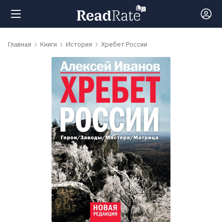
Поиск
Главная
Книги
История
Хребет России
Новости
Рейтинги
Книги
Самые
обсуждаемые
книги
Авторы