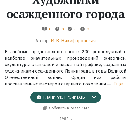
осажденного города
Жанры
Серии
0
0
0
0
Автор:
И. В. Никифоровская
Экранизации
В альбоме представлено свыше 200 репродукций с
наиболее значительных произведений живописи,
Коллекции
скульптуры, станковой и плакатной графики, созданных
художниками осажденного Ленинграда в годы Великой
Отечественной войны. Среди них работы
прославленных мастеров старшего поколения —...
Ещё
ПЛАНИРУЮ ПРОЧИТАТЬ
Добавить в коллекцию
1985 г.