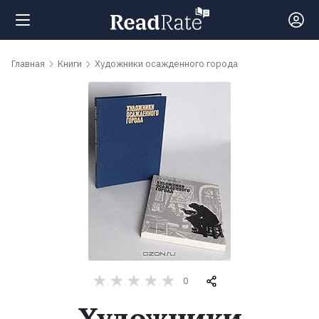
Поиск
Главная
Книги
Художники осажденного города
Новости
Рейтинги
Книги
Самые
обсуждаемые
книги
0
Художники
Авторы