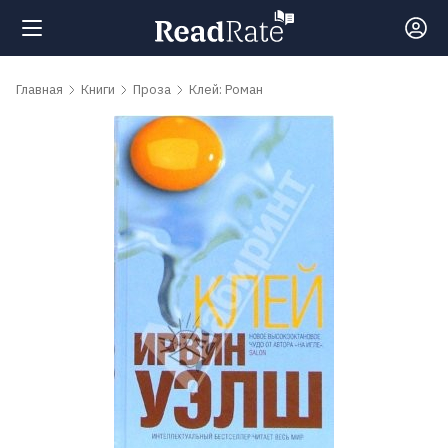
Поиск
Главная
Книги
Проза
Клей: Роман
Новости
Рейтинги
Книги
Самые
обсуждаемые
книги
Авторы