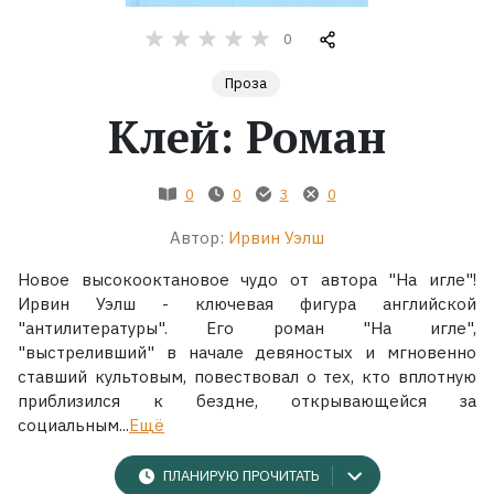
0
Жанры
Проза
Серии
Клей: Роман
Экранизации
0
0
3
0
Коллекции
Автор:
Ирвин Уэлш
Новое высокооктановое чудо от автора "На игле"!
Ирвин Уэлш - ключевая фигура английской
"антилитературы". Его роман "На игле",
"выстреливший" в начале девяностых и мгновенно
ставший культовым, повествовал о тех, кто вплотную
приблизился к бездне, открывающейся за
социальным...
Ещё
ПЛАНИРУЮ ПРОЧИТАТЬ