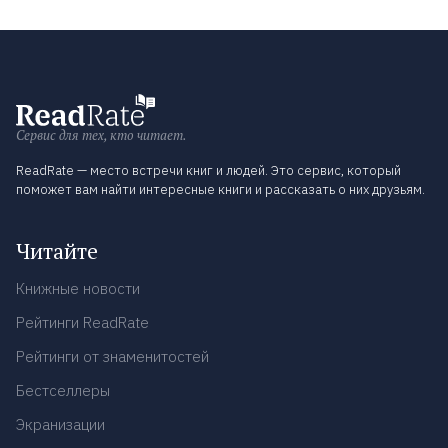
Сервис для тех, кто читает.
ReadRate — место встречи книг и людей. Это сервис, который
поможет вам найти интересные книги и рассказать о них друзьям.
Читайте
Книжные новости
Рейтинги ReadRate
Рейтинги от знаменитостей
Бестселлеры
Экранизации