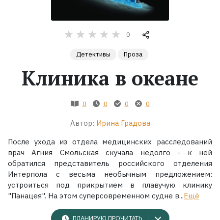
Жанры
0
Серии
Детективы
Проза
Клиника в океане
Экранизации
Коллекции
0
0
0
0
Автор:
Ирина Градова
После ухода из отдела медицинских расследований
врач Агния Смольская скучала недолго - к ней
обратился представитель российского отделения
Интерпола с весьма необычным предложением:
устроиться под прикрытием в плавучую клинику
"Панацея". На этом суперсовременном судне в...
Ещё
ПЛАНИРУЮ ПРОЧИТАТЬ