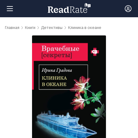
Поиск
Главная
Книги
Детективы
Клиника в океане
Новости
Рейтинги
Книги
Самые
обсуждаемые
книги
Авторы