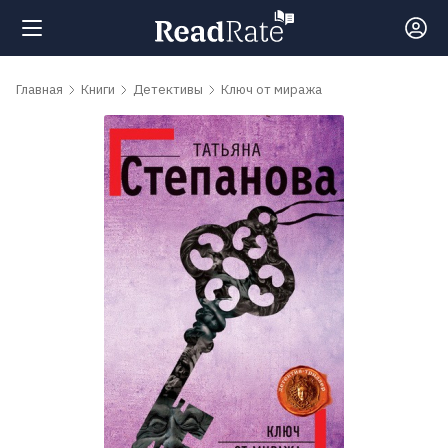
Поиск
Главная
Книги
Детективы
Ключ от миража
Новости
Рейтинги
Книги
Самые
обсуждаемые
книги
Авторы