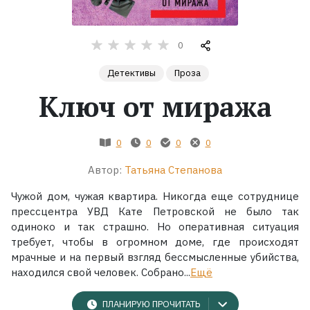
Жанры
0
Серии
Детективы
Проза
Ключ от миража
Экранизации
0
0
0
0
Коллекции
Автор:
Татьяна Степанова
Чужой дом, чужая квартира. Никогда еще сотруднице
прессцентра УВД Кате Петровской не было так
одиноко и так страшно. Но оперативная ситуация
требует, чтобы в огромном доме, где происходят
мрачные и на первый взгляд бессмысленные убийства,
находился свой человек. Собрано...
Ещё
ПЛАНИРУЮ ПРОЧИТАТЬ