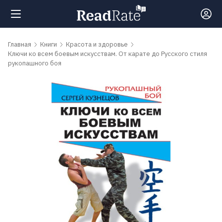
Поиск
Главная
Книги
Красота и здоровье
Ключи ко всем боевым искусствам. От карате до Русского стиля
рукопашного боя
Новости
Рейтинги
Книги
Самые
обсуждаемые
книги
Авторы