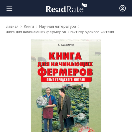
Поиск
Главная
Книги
Научная литература
Книга для начинающих фермеров. Опыт городского жителя
Новости
Рейтинги
Книги
Самые
обсуждаемые
книги
Авторы