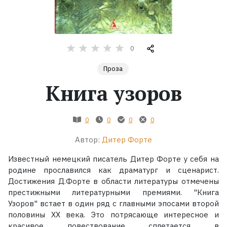
Жанры
Серии
0
Проза
Экранизации
Книга узоров
Коллекции
0
0
0
0
Автор:
Дитер Форте
Известный немецкий писатель Дитер Форте у себя на
родине прославился как драматург и сценарист.
Достижения Д.Форте в области литературы отмечены
престижными литературными премиями. "Книга
Узоров" встает в один ряд с главными эпосами второй
половины XX века. Это потрясающе интересное и
красивое повествование сплетается в