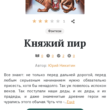
Жанры
1
Серии
Фэнтези
Экранизации
Княжий пир
Коллекции
0
0
2
0
Автор:
Юрий Никитин
Все знают: не только перед дальней дорогой, перед
любым серьезным начинанием нужно обязательно
присесть, хотя бы ненадолго. Так уж повелось испокон
веков. Так поступали наши деды, и их деды, и их
прадеды, и даже знаменитые древние герои не
чурались этого обычая. Чуть что -...
Ещё