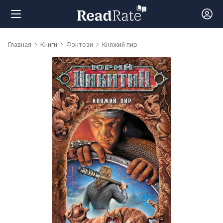
Поиск
Главная
Книги
Фэнтези
Княжий пир
Новости
Рейтинги
Книги
Самые
обсуждаемые
книги
Авторы