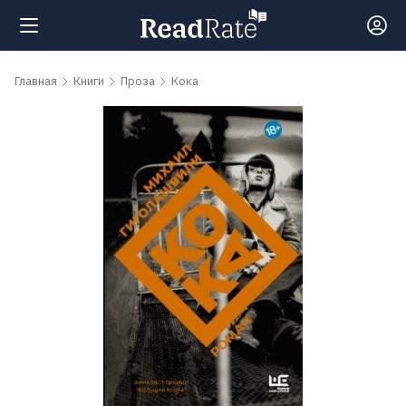
Поиск
Главная
Книги
Проза
Кока
Новости
Рейтинги
Книги
Самые
обсуждаемые
книги
Авторы