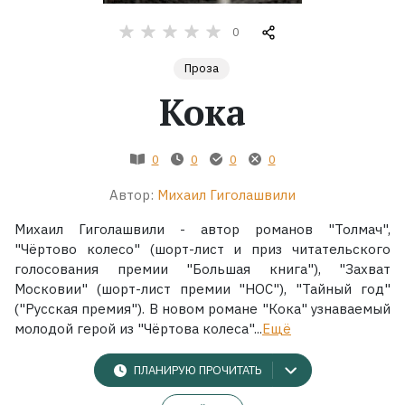
0
Жанры
Проза
Серии
Кока
Экранизации
0
0
0
0
Коллекции
Автор:
Михаил Гиголашвили
Михаил Гиголашвили - автор романов "Толмач",
"Чёртово колесо" (шорт-лист и приз читательского
голосования премии "Большая книга"), "Захват
Московии" (шорт-лист премии "НОС"), "Тайный год"
("Русская премия"). В новом романе "Кока" узнаваемый
молодой герой из "Чёртова колеса"...
Ещё
ПЛАНИРУЮ ПРОЧИТАТЬ