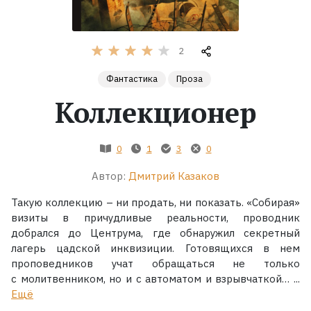
Жанры
2
Серии
Фантастика
Проза
Коллекционер
Экранизации
Коллекции
0
1
3
0
Автор:
Дмитрий Казаков
Такую коллекцию – ни продать, ни показать. «Собирая»
визиты в причудливые реальности, проводник
добрался до Центрума, где обнаружил секретный
лагерь цадской инквизиции. Готовящихся в нем
проповедников учат обращаться не только
с молитвенником, но и с автоматом и взрывчаткой… ...
Ещё