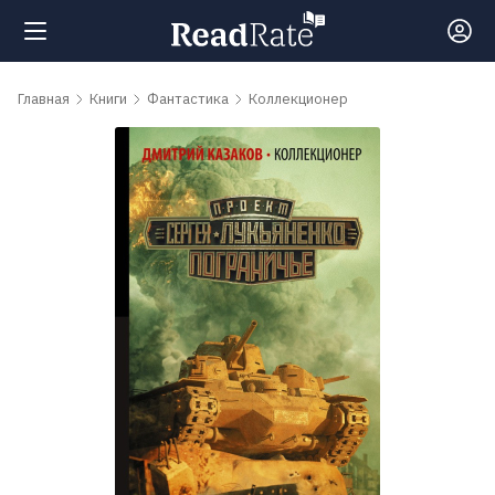
Поиск
Главная
Книги
Фантастика
Коллекционер
Новости
Рейтинги
Книги
Самые
обсуждаемые
книги
Авторы