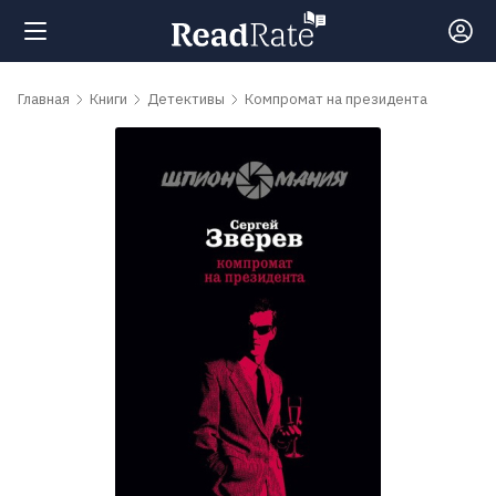
Поиск
Главная
Книги
Детективы
Компромат на президента
Новости
Рейтинги
Книги
Самые
обсуждаемые
книги
Авторы