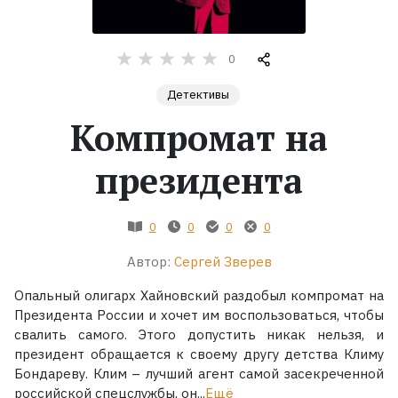
Жанры
0
Серии
Детективы
Компромат на
Экранизации
президента
Коллекции
0
0
0
0
Автор:
Сергей Зверев
Опальный олигарх Хайновский раздобыл компромат на
Президента России и хочет им воспользоваться, чтобы
свалить самого. Этого допустить никак нельзя, и
президент обращается к своему другу детства Климу
Бондареву. Клим – лучший агент самой засекреченной
российской спецслужбы, он...
Ещё