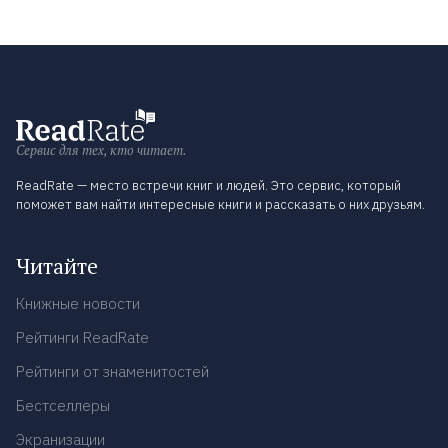
Сервис для тех, кто читает.
ReadRate — место встречи книг и людей. Это сервис, который
поможет вам найти интересные книги и рассказать о них друзьям.
Читайте
Книжные новости
Рейтинги ReadRate
Рейтинги от знаменитостей
Бестселлеры
Экранизации