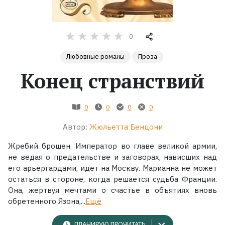
Жанры
0
Серии
Любовные романы
Проза
Конец странствий
Экранизации
Коллекции
0
0
0
0
Автор:
Жюльетта Бенцони
Жребий брошен. Император во главе великой армии,
не ведая о предательстве и заговорах, нависших над
его арьергардами, идет на Москву. Марианна не может
остаться в стороне, когда решается судьба Франции.
Она, жертвуя мечтами о счастье в объятиях вновь
обретенного Язона,...
Ещё
ПЛАНИРУЮ ПРОЧИТАТЬ