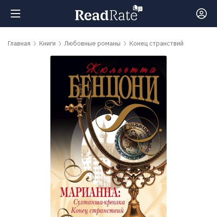
Поиск
Главная
Книги
Любовные романы
Конец странствий
Новости
Рейтинги
Книги
Самые
обсуждаемые
книги
Авторы