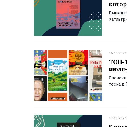
котор
Вышел п
Хатльгри
16.07.2026
ТОП-
июля-
Японски
тоска в 
13.07.2026
Книги