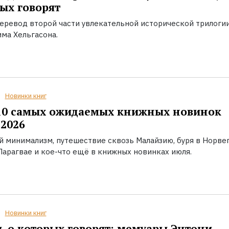
ых говорят
еревод второй части увлекательной исторической трилоги
ма Хельгасона.
Новинки книг
10 самых ожидаемых книжных новинок
2026
й минимализм, путешествие сквозь Малайзию, буря в Норвег
Парагвае и кое-что ещё в книжных новинках июля.
Новинки книг
, о которых говорят: мемуары Энтони