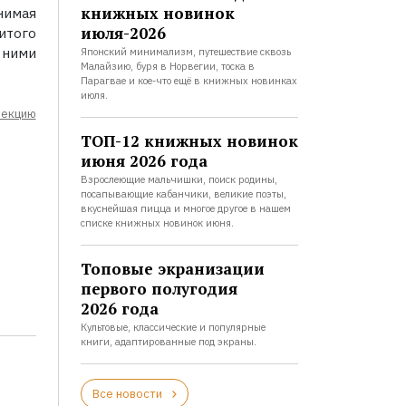
книжных новинок
нимая
июля-2026
итого
 ними
Японский минимализм, путешествие сквозь
Малайзию, буря в Норвегии, тоска в
Парагвае и кое-что ещё в книжных новинках
июля.
лекцию
ТОП-12 книжных новинок
июня 2026 года
Взрослеющие мальчишки, поиск родины,
посапывающие кабанчики, великие поэты,
вкуснейшая пицца и многое другое в нашем
списке книжных новинок июня.
Топовые экранизации
первого полугодия
2026 года
Культовые, классические и популярные
книги, адаптированные под экраны.
Все новости