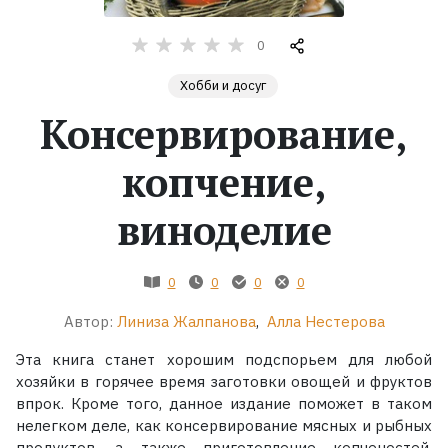
Жанры
0
Хобби и досуг
Серии
Консервирование,
Экранизации
копчение,
Коллекции
виноделие
0
0
0
0
Автор:
Линиза Жалпанова
,
Алла Нестерова
Эта книга станет хорошим подспорьем для любой
хозяйки в горячее время заготовки овощей и фруктов
впрок. Кроме того, данное издание поможет в таком
нелегком деле, как консервирование мясных и рыбных
продуктов, а также приготовление копченостей.