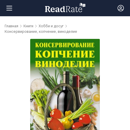
Поиск
Главная
Книги
Хобби и досуг
Консервирование, копчение, виноделие
Новости
Рейтинги
Книги
Самые
обсуждаемые
книги
Авторы