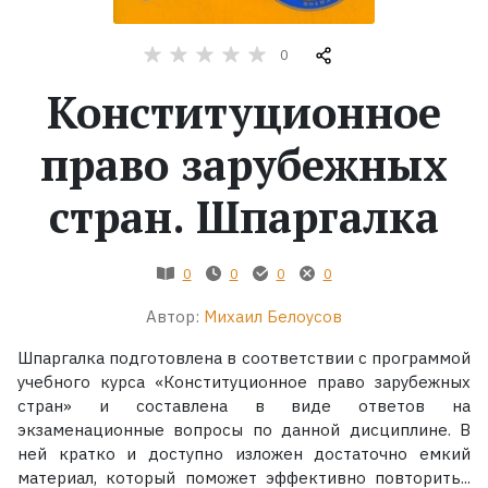
Жанры
0
Конституционное
Серии
право зарубежных
Экранизации
стран. Шпаргалка
Коллекции
0
0
0
0
Автор:
Михаил Белоусов
Шпаргалка подготовлена в соответствии с программой
учебного курса «Конституционное право зарубежных
стран» и составлена в виде ответов на
экзаменационные вопросы по данной дисциплине. В
ней кратко и доступно изложен достаточно емкий
материал, который поможет эффективно повторить...