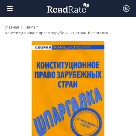
Поиск
Главная
Книги
Конституционное право зарубежных стран. Шпаргалка
Новости
Рейтинги
Книги
Самые
обсуждаемые
книги
Авторы