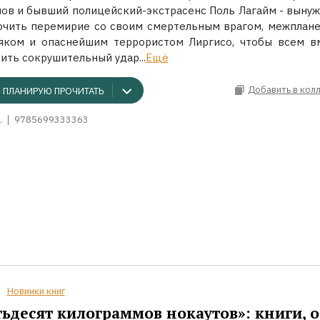
лов и бывший полицейский-экстрасенс Поль Лагайм - выну
ючить перемирие со своим смертельным врагом, межплан
яком и опаснейшим террористом Лиргисо, чтобы всем в
ить сокрушительный удар...
Ещё
Добавить в кол
ПЛАНИРУЮ ПРОЧИТАТЬ
.
9785699333363
Новинки книг
ьдесят килограммов нокаутов»: книги, о