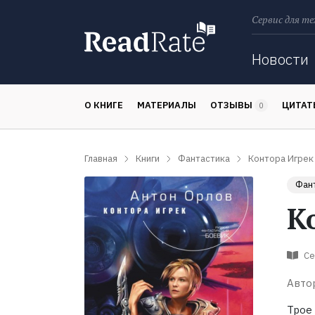
Сервис для те
Поиск
Новости
О КНИГЕ
МАТЕРИАЛЫ
ОТЗЫВЫ
ЦИТА
0
Главная
Книги
Фантастика
Контора Игрек
Фан
К
Се
Авто
Трое