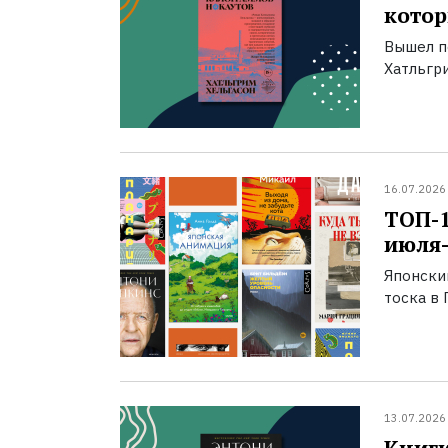
котор
Вышел п
Хатльгри
16.07.2026
ТОП-
июля-
Японски
тоска в 
13.07.2026