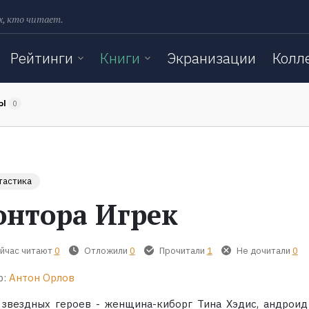
х, кто читает.
Рейтинги
Книги
Экранизации
Колл
ТЫ
0
тастика
онтора Игрек
йчас читают
0
Отложили
0
Прочитали
1
Не дочитали
0
р:
Антон Орлов
 звездных героев - женщина-киборг Тина Хэдис, андроид