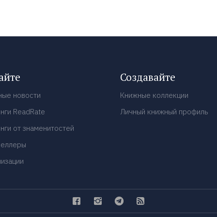
айте
Создавайте
ные новости
Книжные коллекции
нги ReadRate
Личный книжный профиль
нги от знаменитостей
селлеры
низации