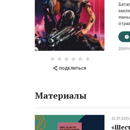
Бата
закл
мань
отраз
2009 г
0
ПОДЕЛИТЬСЯ
Материалы
21.07.2026
«Шест