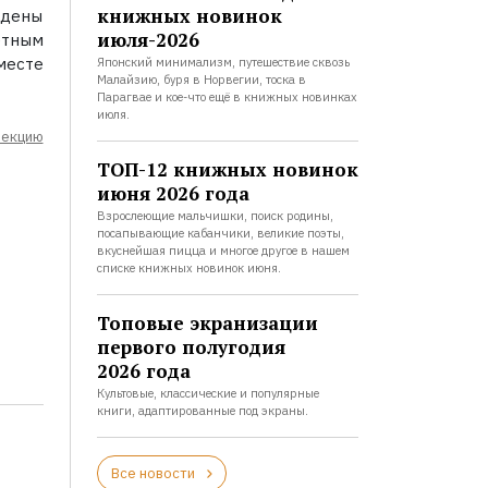
книжных новинок
ждены
июля-2026
етным
месте
Японский минимализм, путешествие сквозь
Малайзию, буря в Норвегии, тоска в
Парагвае и кое-что ещё в книжных новинках
июля.
лекцию
ТОП-12 книжных новинок
июня 2026 года
Взрослеющие мальчишки, поиск родины,
посапывающие кабанчики, великие поэты,
вкуснейшая пицца и многое другое в нашем
списке книжных новинок июня.
Топовые экранизации
первого полугодия
2026 года
Культовые, классические и популярные
книги, адаптированные под экраны.
Все новости