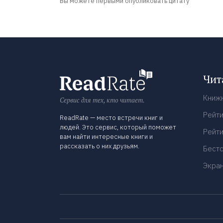
Вы можете первыми опубликовать цитату
Чит
Книж
Сервис для тех, кто читает.
Рейти
ReadRate — место встречи книг и
людей. Это сервис, который поможет
Рейти
вам найти интересные книги и
рассказать о них друзьям.
Бест
Экра