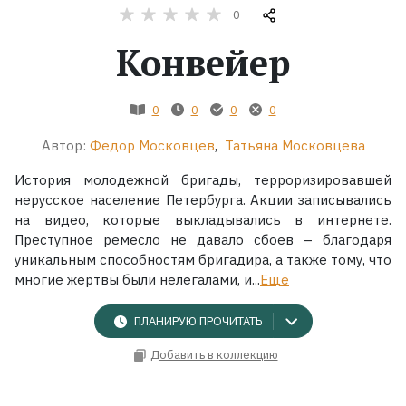
0
Жанры
Конвейер
Серии
0
0
0
0
Экранизации
Автор:
Федор Московцев
,
Татьяна Московцева
История молодежной бригады, терроризировавшей
Коллекции
нерусское население Петербурга. Акции записывались
на видео, которые выкладывались в интернете.
Преступное ремесло не давало сбоев – благодаря
уникальным способностям бригадира, а также тому, что
многие жертвы были нелегалами, и...
Ещё
ПЛАНИРУЮ ПРОЧИТАТЬ
Добавить в коллекцию