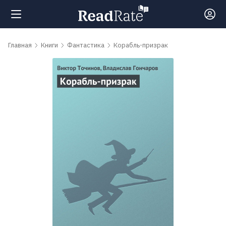
Поиск
Главная
Книги
Фантастика
Корабль-призрак
Новости
Рейтинги
Книги
Самые
обсуждаемые
книги
Авторы