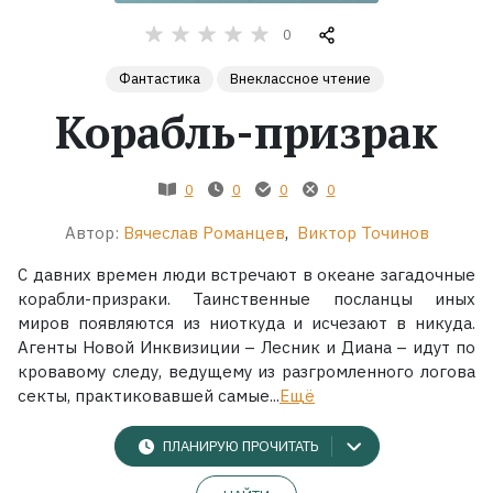
0
Жанры
Фантастика
Внеклассное чтение
Серии
Корабль-призрак
Экранизации
0
0
0
0
Коллекции
Автор:
Вячеслав Романцев
,
Виктор Точинов
С давних времен люди встречают в океане загадочные
корабли-призраки. Таинственные посланцы иных
миров появляются из ниоткуда и исчезают в никуда.
Агенты Новой Инквизиции – Лесник и Диана – идут по
кровавому следу, ведущему из разгромленного логова
секты, практиковавшей самые...
Ещё
ПЛАНИРУЮ ПРОЧИТАТЬ