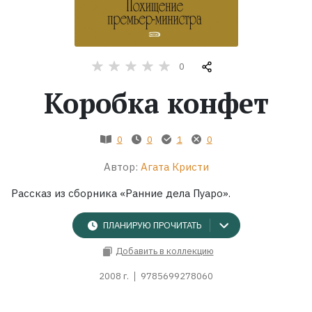
Жанры
Серии
0
Коробка конфет
Экранизации
0
0
1
0
Коллекции
Автор:
Агата Кристи
Рассказ из сборника «Ранние дела Пуаро».
ПЛАНИРУЮ ПРОЧИТАТЬ
Добавить в коллекцию
2008 г.
9785699278060