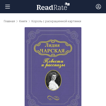
Поиск
Главная
Книги
Король с раскрашенной картинки
Новости
Рейтинги
Книги
Самые
обсуждаемые
книги
Авторы