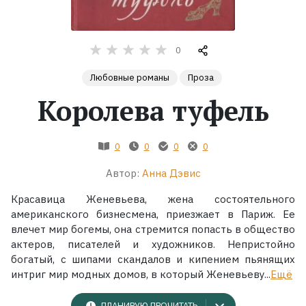
Жанры
0
Серии
Любовные романы
Проза
Королева туфель
Экранизации
Коллекции
0
0
0
0
Автор:
Анна Дэвис
Красавица Женевьева, жена состоятельного
американского бизнесмена, приезжает в Париж. Ее
влечет мир богемы, она стремится попасть в общество
актеров, писателей и художников. Непристойно
богатый, с шипами скандалов и кипением пьянящих
интриг мир модных домов, в который Женевьеву...
Ещё
ПЛАНИРУЮ ПРОЧИТАТЬ