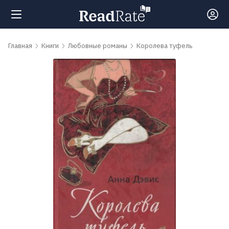
Поиск
Главная
Книги
Любовные романы
Королева туфель
Новости
Рейтинги
Книги
Самые
обсуждаемые
книги
Авторы