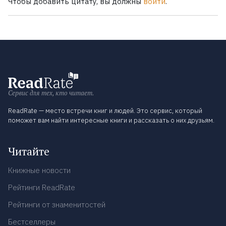
Чтобы добавить цитату, вы должны
войти
.
Сервис для тех, кто читает.
ReadRate — место встречи книг и людей. Это сервис, который
поможет вам найти интересные книги и рассказать о них друзьям.
Читайте
Книжные новости
Рейтинги ReadRate
Рейтинги от знаменитостей
Бестселлеры