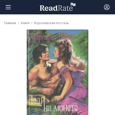
Поиск
Главная
Книги
Королевская постель
Новости
Рейтинги
Книги
Самые
обсуждаемые
книги
Авторы