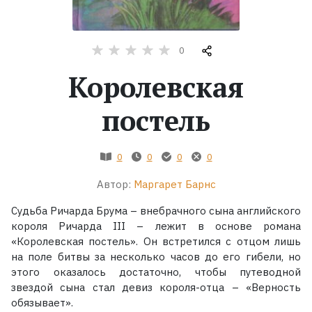
Жанры
0
Серии
Королевская
Экранизации
постель
Коллекции
0
0
0
0
Автор:
Маргарет Барнс
Судьба Ричарда Брума – внебрачного сына английского
короля Ричарда III – лежит в основе романа
«Королевская постель». Он встретился с отцом лишь
на поле битвы за несколько часов до его гибели, но
этого оказалось достаточно, чтобы путеводной
звездой сына стал девиз короля-отца – «Верность
обязывает».