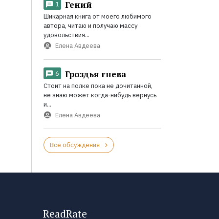
Гений
1
Шикарная книга от моего любимого
автора, читаю и получаю массу
удовольствия...
Елена Авдеева
Гроздья гнева
6
Стоит на полке пока не дочитанной,
не знаю может когда-нибудь вернусь
и...
Елена Авдеева
Все обсуждения
ReadRate