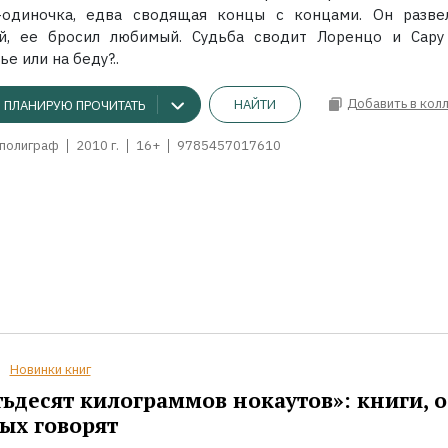
-одиночка, едва сводящая концы с концами. Он разве
й, ее бросил любимый. Судьба сводит Лоренцо и Сару
ье или на беду?..
Добавить в кол
НАЙТИ
ПЛАНИРУЮ ПРОЧИТАТЬ
полиграф
2010 г.
16+
9785457017610
Новинки книг
ьдесят килограммов нокаутов»: книги, о
ых говорят