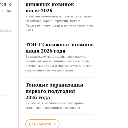
книжных новинок
лся с
июля-2026
 - на
Японский минимализм, путешествие сквозь
Малайзию, буря в Норвегии, тоска в
Парагвае и кое-что ещё в книжных новинках
лекцию
июля.
ТОП-12 книжных новинок
июня 2026 года
Взрослеющие мальчишки, поиск родины,
посапывающие кабанчики, великие поэты,
вкуснейшая пицца и многое другое в нашем
списке книжных новинок июня.
Топовые экранизации
первого полугодия
2026 года
Культовые, классические и популярные
книги, адаптированные под экраны.
Все новости