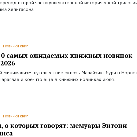
еревод второй части увлекательной исторической трилоги
ма Хельгасона.
Новинки книг
10 самых ожидаемых книжных новинок
2026
й минимализм, путешествие сквозь Малайзию, буря в Норвег
Парагвае и кое-что ещё в книжных новинках июля.
Новинки книг
, о которых говорят: мемуары Энтони
инса