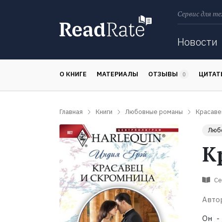
Сервис для те
Поиск
Новости
О КНИГЕ
МАТЕРИАЛЫ
ОТЗЫВЫ
ЦИТА
0
Главная
Книги
Любовные романы
Красаве
Люб
К
Се
Авто
Он -