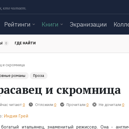
х, кто читает.
Рейтинги
Книги
Экранизации
Колл
ТЫ
ГДЕ НАЙТИ
0
ц и скромница
овные романы
Проза
расавец и скромница
йчас читают
0
Отложили
0
Прочитали
0
Не дочитали
0
р:
Индия Грей
 богатый итальянец, знаменитый режиссер. Она - англич