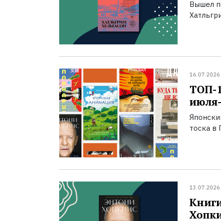
Вышел п
Хатльгри
16.07.2026
ТОП-
июля-
Японски
тоска в 
13.07.2026
Книги
Хопк