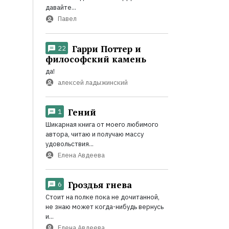
давайте...
Павел
Гарри Поттер и
22
философский камень
да!
алексей ладыжинский
Гений
1
Шикарная книга от моего любимого
автора, читаю и получаю массу
удовольствия...
Елена Авдеева
Гроздья гнева
6
Стоит на полке пока не дочитанной,
не знаю может когда-нибудь вернусь
и...
Елена Авдеева