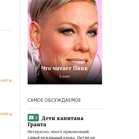
Что читает Пинк
5 книг
войти
.
САМОЕ ОБСУЖДАЕМОЕ
войти
.
Дети капитана
3
Гранта
Интересно, много приключений,
самый нежданный конец. Детям не