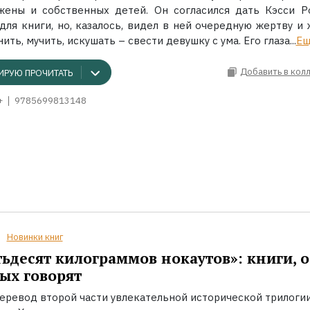
жены и собственных детей. Он согласился дать Кэсси Р
для книги, но, казалось, видел в ней очередную жертву и 
ить, мучить, искушать – свести девушку с ума. Его глаза...
Е
Добавить в кол
ИРУЮ ПРОЧИТАТЬ
+
9785699813148
Новинки книг
ьдесят килограммов нокаутов»: книги, о
ых говорят
еревод второй части увлекательной исторической трилоги