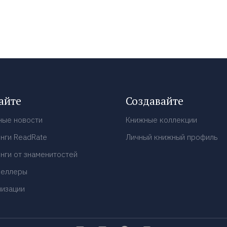
айте
Создавайте
ные новости
Книжные коллекции
нги ReadRate
Личный книжный профиль
нги от знаменитостей
селлеры
низации