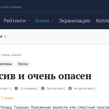
х, кто читает.
Рейтинги
Книги
Экранизации
Колл
ТЫ
0
 очень опасен
 романы
Проза
сив и очень опасен
читают
0
Отложили
0
Прочитали
0
Не дочитали
0
 Стюарт
 Ричард Тьернан. Присяжные вынесли ему смертный пригов