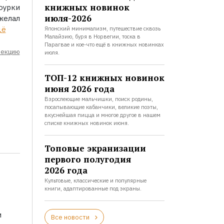
книжных новинок
оурки
июля-2026
желал
щё
Японский минимализм, путешествие сквозь
Малайзию, буря в Норвегии, тоска в
Парагвае и кое-что ещё в книжных новинках
лекцию
июля.
ТОП-12 книжных новинок
июня 2026 года
Взрослеющие мальчишки, поиск родины,
посапывающие кабанчики, великие поэты,
вкуснейшая пицца и многое другое в нашем
списке книжных новинок июня.
Топовые экранизации
первого полугодия
2026 года
Культовые, классические и популярные
книги, адаптированные под экраны.
и
Все новости