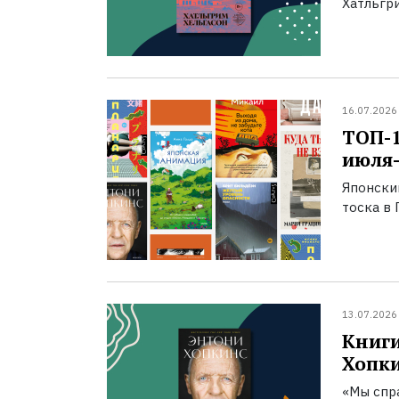
Хатльгри
16.07.2026
ТОП-
июля-
Японски
тоска в 
13.07.2026
Книги
Хопк
«Мы спра