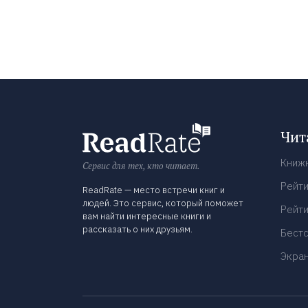
Чит
Книж
Сервис для тех, кто читает.
Рейти
ReadRate — место встречи книг и
людей. Это сервис, который поможет
Рейти
вам найти интересные книги и
рассказать о них друзьям.
Бест
Экра