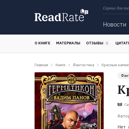
Сервис для те
Поиск
Новости
О КНИГЕ
МАТЕРИАЛЫ
ОТЗЫВЫ
ЦИТА
0
Главная
Книги
Фантастика
Красные камни
Фан
К
Се
Авто
Нет 