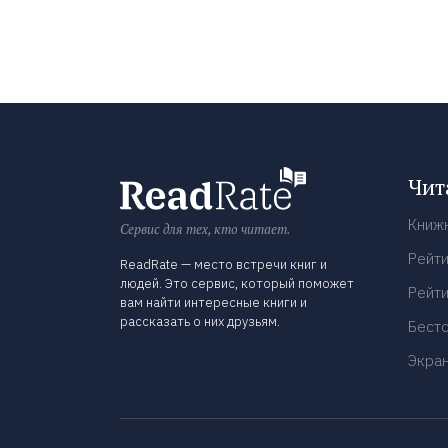
Чит
Книж
Сервис для тех, кто читает.
Рейти
ReadRate — место встречи книг и
людей. Это сервис, который поможет
Рейти
вам найти интересные книги и
рассказать о них друзьям.
Бест
Экра