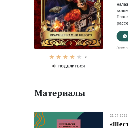
нала
кошм
План
рассе
Эксмо
6
ПОДЕЛИТЬСЯ
Материалы
21.07.2026
«Шест