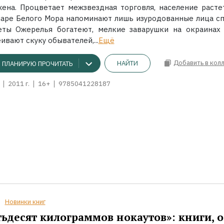
жена. Процветает межзвездная торговля, население растет
аре Белого Мора напоминают лишь изуродованные лица сп
еты Ожерелья богатеют, мелкие заварушки на окраинах
ивают скуку обывателей,...
Ещё
Добавить в кол
НАЙТИ
ПЛАНИРУЮ ПРОЧИТАТЬ
2011 г.
16+
9785041228187
Новинки книг
ьдесят килограммов нокаутов»: книги, о