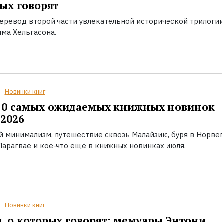
ых говорят
еревод второй части увлекательной исторической трилоги
ма Хельгасона.
Новинки книг
10 самых ожидаемых книжных новинок
2026
й минимализм, путешествие сквозь Малайзию, буря в Норвег
Парагвае и кое-что ещё в книжных новинках июля.
Новинки книг
, о которых говорят: мемуары Энтони