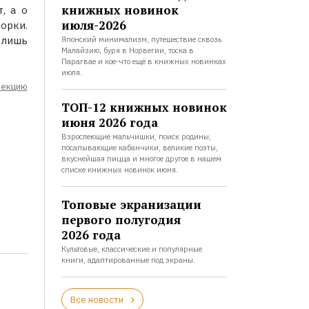
книжных новинок
, а о
июля-2026
орки.
 лишь
Японский минимализм, путешествие сквозь
Малайзию, буря в Норвегии, тоска в
Парагвае и кое-что ещё в книжных новинках
июля.
лекцию
ТОП-12 книжных новинок
июня 2026 года
Взрослеющие мальчишки, поиск родины,
посапывающие кабанчики, великие поэты,
вкуснейшая пицца и многое другое в нашем
списке книжных новинок июня.
Топовые экранизации
первого полугодия
2026 года
Культовые, классические и популярные
книги, адаптированные под экраны.
Все новости