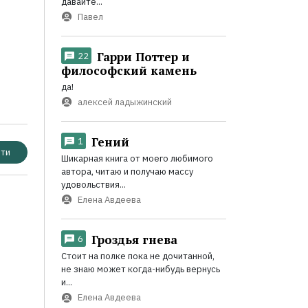
давайте...
Павел
Гарри Поттер и
22
философский камень
да!
алексей ладыжинский
Гений
1
ти
Шикарная книга от моего любимого
автора, читаю и получаю массу
удовольствия...
Елена Авдеева
Гроздья гнева
6
Стоит на полке пока не дочитанной,
не знаю может когда-нибудь вернусь
и...
Елена Авдеева