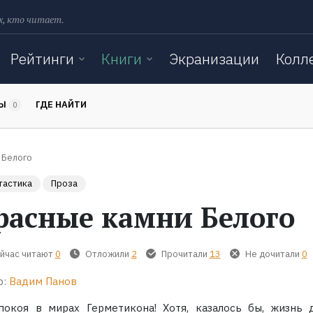
х, кто читает.
Рейтинги
Книги
Экранизации
Колл
ТЫ
ГДЕ НАЙТИ
0
 Белого
тастика
Проза
расные камни Белого
йчас читают
0
Отложили
2
Прочитали
13
Не дочитали
0
р:
Вадим Панов
покоя в мирах Герметикона! Хотя, казалось бы, жизнь 