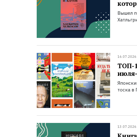
котор
Вышел п
Хатльгри
16.07.2026
ТОП-
июля-
Японски
тоска в 
13.07.2026
Книги