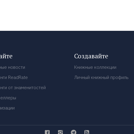
айте
Создавайте
ные новости
Книжные коллекции
нги ReadRate
Личный книжный профиль
нги от знаменитостей
селлеры
низации