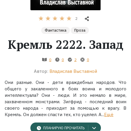
Жанры
2
Серии
Фантастика
Проза
Кремль 2222. Запад
Экранизации
0
0
2
0
Коллекции
Автор:
Владислав Выставной
Они разные. Они - дети враждебных народов. Что
общего у закаленного в боях воина и молодого
интеллектуала? Они - люди. И это немало в мире,
захваченном монстрами. Зигфрид - последний воин
своего народа - приходит за помощью к врагу. В
Кремль. Он должен спасти тех, кто уцелел. А...
Ещё
ПЛАНИРУЮ ПРОЧИТАТЬ