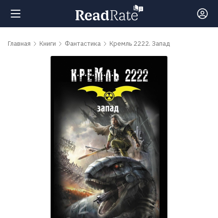
Поиск
Главная
Книги
Фантастика
Кремль 2222. Запад
Новости
Рейтинги
Книги
Самые
обсуждаемые
книги
Авторы