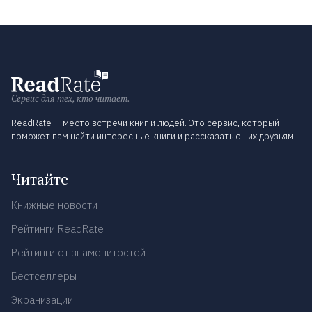
Сервис для тех, кто читает.
ReadRate — место встречи книг и людей. Это сервис, который
поможет вам найти интересные книги и рассказать о них друзьям.
Читайте
Книжные новости
Рейтинги ReadRate
Рейтинги от знаменитостей
Бестселлеры
Экранизации