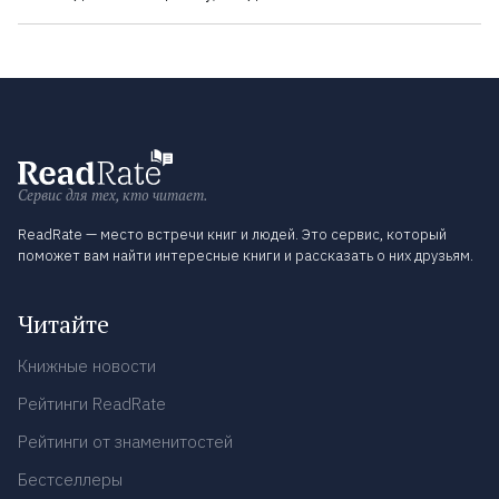
Сервис для тех, кто читает.
ReadRate — место встречи книг и людей. Это сервис, который
поможет вам найти интересные книги и рассказать о них друзьям.
Читайте
Книжные новости
Рейтинги ReadRate
Рейтинги от знаменитостей
Бестселлеры