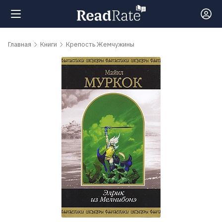
Поиск
Главная
Книги
Крепость Жемчужины
Новости
Рейтинги
Книги
Самые
обсуждаемые
книги
Авторы