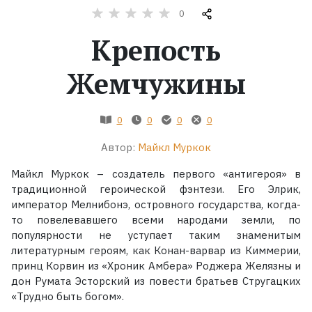
0
Жанры
Крепость
Серии
Жемчужины
Экранизации
0
0
0
0
Коллекции
Автор:
Майкл Муркок
Майкл Муркок – создатель первого «антигероя» в
традиционной героической фэнтези. Его Элрик,
император Мелнибонэ, островного государства, когда-
то повелевавшего всеми народами земли, по
популярности не уступает таким знаменитым
литературным героям, как Конан-варвар из Киммерии,
принц Корвин из «Хроник Амбера» Роджера Желязны и
дон Румата Эсторский из повести братьев Стругацких
«Трудно быть богом».