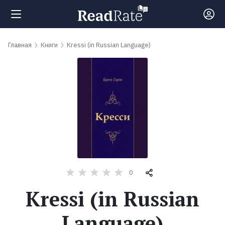
Поиск
Главная
Книги
Kressi (in Russian Language)
Новости
Рейтинги
Книги
Самые
0
обсуждаемые
Kressi (in Russian
книги
Language)
Авторы