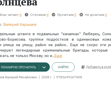
олнцева
йчас читают
0
Отложили
0
Прочитали
0
Не дочитали
0
р:
Валерий Карышев
дельные штанги в подвальных "качалках" Люберец, Солн
ово-Борисова, группки подростков в одинаковых кожа
и улица на улицу, район на район... Еще не скоро эти р
мируют легендарные криминальные бригады, которые 
сать не только Москву, но и...
Ещё
Добавить в кол
НАЙТИ
ПЛАНИРУЮ ПРОЧИТАТЬ
ев Валерий Михайлович
2008 г.
9785699267408