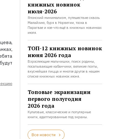
книжных новинок
июля-2026
Японский минимализм, путешествие сквозь
Малайзию, буря в Норвегии, тоска в
Парагвае и кое-что ещё в книжных новинках
июля.
цева,
ТОП-12 книжных новинок
нках,
июня 2026 года
ебята
Взрослеющие мальчишки, поиск родины,
будут
посапывающие кабанчики, великие поэты,
вкуснейшая пицца и многое другое в нашем
списке книжных новинок июня.
лекцию
Топовые экранизации
первого полугодия
2026 года
Культовые, классические и популярные
книги, адаптированные под экраны.
Все новости