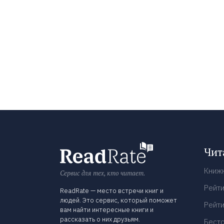
Чит
Книж
Сервис для тех, кто читает.
Рейти
ReadRate — место встречи книг и
людей. Это сервис, который поможет
Рейти
вам найти интересные книги и
рассказать о них друзьям.
Бест