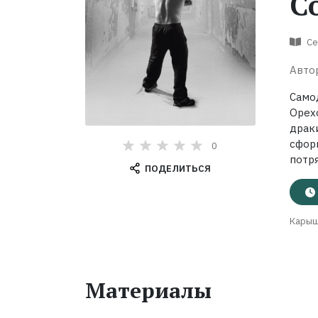
С
Се
Авто
Само
Орех
драк
сфор
0
потря
ПОДЕЛИТЬСЯ
Карыш
Материалы