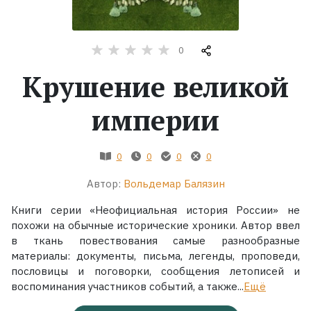
Жанры
0
Серии
Крушение великой
Экранизации
империи
Коллекции
0
0
0
0
Автор:
Вольдемар Балязин
Книги серии «Неофициальная история России» не
похожи на обычные исторические хроники. Автор ввел
в ткань повествования самые разнообразные
материалы: документы, письма, легенды, проповеди,
пословицы и поговорки, сообщения летописей и
воспоминания участников событий, а также...
Ещё