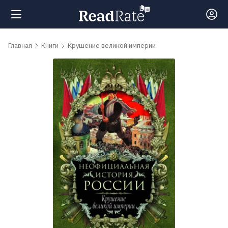
Поиск
Главная
Книги
Крушение великой империи
Новости
Рейтинги
Книги
Самые
обсуждаемые
книги
Авторы