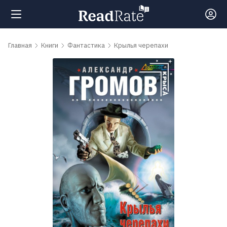
Поиск
Главная
Книги
Фантастика
Крылья черепахи
Новости
Рейтинги
Книги
Самые
обсуждаемые
книги
Авторы