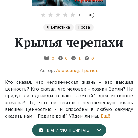
Жанры
0
Фантастика
Проза
Серии
Крылья черепахи
Экранизации
0
0
1
0
Коллекции
Автор:
Александр Громов
Кто сказал, что человеческая жизнь - это высшая
ценность? Кто сказал, что человек - хозяин Земли? Не
придут ли однажды в наш `земной` дом истинные
хозяева? Те, что не считают человеческую жизнь
высшей ценностью - и способны в любую секунду
сказать нам: `Подите вон!` Уйдем ли мы...
Ещё
ПЛАНИРУЮ ПРОЧИТАТЬ