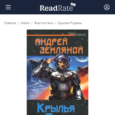
Поиск
Главная
Книги
Фантастика
Крылья Родины
Новости
Рейтинги
Книги
Самые
обсуждаемые
книги
Авторы