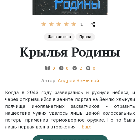
Жанры
1
Серии
Фантастика
Проза
Экранизации
Крылья Родины
Коллекции
0
0
2
0
Автор:
Андрей Земляной
Когда в 2043 году разверзлись и рухнули небеса, и
через открывшийся в зените портал на Землю хлынули
полчища инопланетных захватчиков - отразить
нашествие чужих удалось лишь ценой колоссальных
потерь, применив термоядерное оружие. Но то была
лишь первая волна вторжения -...
Ещё