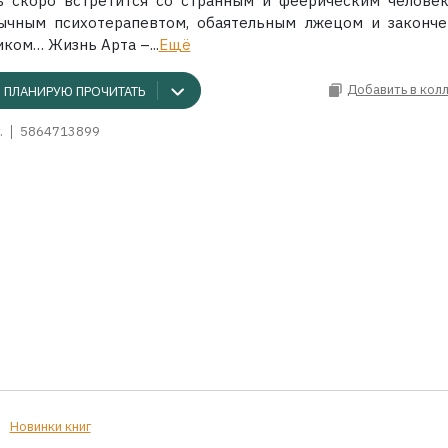
ь скоро встретится со странным и феерическим челове
ычным психотерапевтом, обаятельным лжецом и законч
ком… Жизнь Арта –...
Ещё
Добавить в кол
ПЛАНИРУЮ ПРОЧИТАТЬ
.
5864713899
Новинки книг