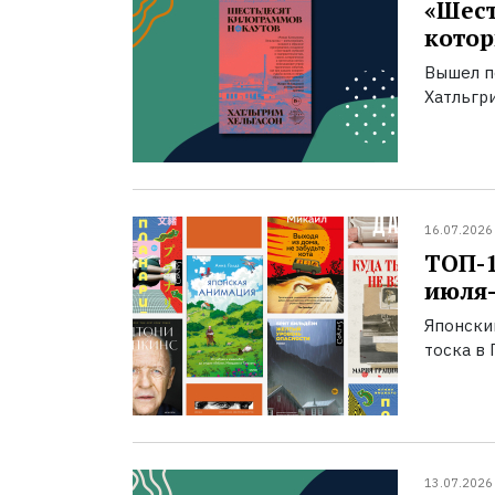
«Шест
котор
Вышел п
Хатльгри
16.07.2026
ТОП-
июля-
Японски
тоска в 
13.07.2026