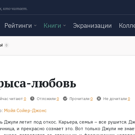
х, кто читает.
Рейтинги
Книги
Экранизации
Колл
ТЫ
0
рыса-любовь
йчас читают
0
Отложили
0
Прочитали
0
Не дочитали
0
р:
Мойя Сойер-Джонс
 Джули летит под откос. Карьера, семья – все рушится. Дж
чница, и прекрасно сознает это. Вот только Джули не знае