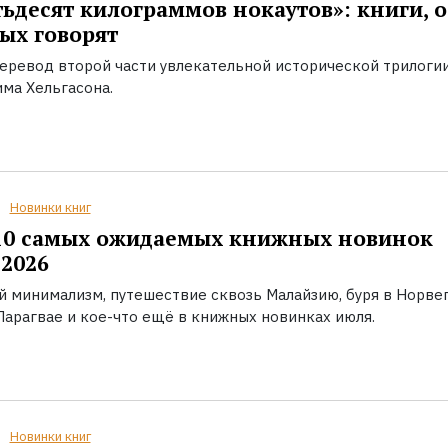
ьдесят килограммов нокаутов»: книги, о
ых говорят
еревод второй части увлекательной исторической трилоги
ма Хельгасона.
Новинки книг
10 самых ожидаемых книжных новинок
2026
й минимализм, путешествие сквозь Малайзию, буря в Норвег
Парагвае и кое-что ещё в книжных новинках июля.
Новинки книг