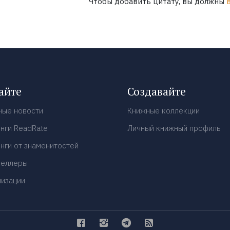
Чтобы добавить цитату, вы должны
айте
Создавайте
ные новости
Книжные коллекции
нги ReadRate
Личный книжный профиль
нги от знаменитостей
селлеры
низации