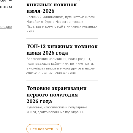
ком –
книжных новинок
енным
июля-2026
Японский минимализм, путешествие сквозь
Малайзию, буря в Норвегии, тоска в
лекцию
Парагвае и кое-что ещё в книжных новинках
июля.
ТОП-12 книжных новинок
июня 2026 года
Взрослеющие мальчишки, поиск родины,
посапывающие кабанчики, великие поэты,
вкуснейшая пицца и многое другое в нашем
списке книжных новинок июня.
Топовые экранизации
первого полугодия
2026 года
Культовые, классические и популярные
книги, адаптированные под экраны.
Все новости