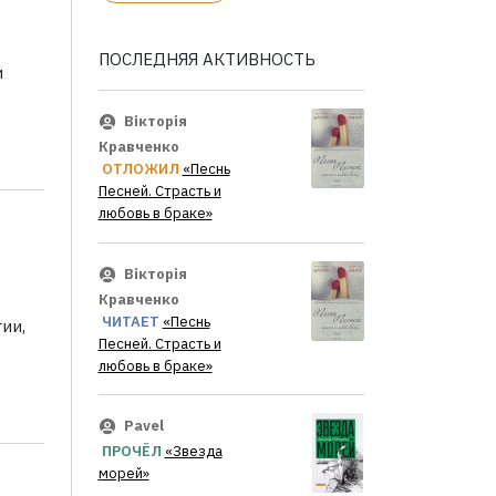
ПОСЛЕДНЯЯ АКТИВНОСТЬ
и
Вікторія
Кравченко
ОТЛОЖИЛ
«Песнь
Песней. Страсть и
любовь в браке»
Вікторія
Кравченко
ЧИТАЕТ
«Песнь
ии,
Песней. Страсть и
любовь в браке»
Pavel
ПРОЧЁЛ
«Звезда
морей»