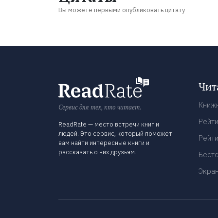
Вы можете первыми опубликовать цитату
Чит
Книж
Сервис для тех, кто читает.
Рейти
ReadRate — место встречи книг и
людей. Это сервис, который поможет
Рейти
вам найти интересные книги и
рассказать о них друзьям.
Бест
Экра