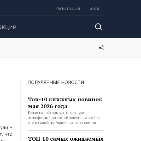
Регистрация
Вход
екции
ПОПУЛЯРНЫЕ НОВОСТИ
Топ-10 книжных новинок
мая 2026 года
Роман на трёх языках, много чудес,
атмосферный островной детектив и кое-что
ещё в нашей подборке книжных новинок.
ули –
т, что
ТОП-10 самых ожидаемых