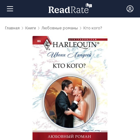
Поиск
Главная
Книги
Любовные романы
Кто кого?
Новости
Рейтинги
Книги
Самые
обсуждаемые
книги
Авторы