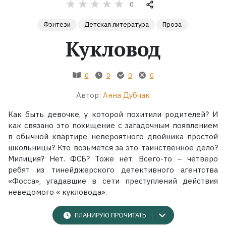
0
Жанры
Фэнтези
Детская литература
Проза
Кукловод
Серии
Экранизации
0
0
0
0
Автор:
Анна Дубчак
Коллекции
Как быть девочке, у которой похитили родителей? И
как связано это похищение с загадочным появлением
в обычной квартире невероятного двойника простой
школьницы? Кто возьмется за это таинственное дело?
Милиция? Нет. ФСБ? Тоже нет. Всего-то – четверо
ребят из тинейджерского детективного агентства
«Фосса», угадавшие в сети преступлений действия
неведомого « кукловода».
ПЛАНИРУЮ ПРОЧИТАТЬ