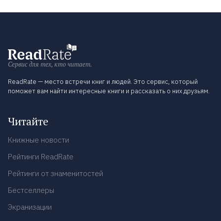
Сервис для тех, кто читает.
ReadRate — место встречи книг и людей. Это сервис, который
поможет вам найти интересные книги и рассказать о них друзьям.
Читайте
Книжные новости
Рейтинги ReadRate
Рейтинги от знаменитостей
Бестселлеры
Экранизации