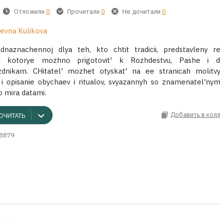
Отложили
0
Прочитали
0
Не дочитали
0
evna Kulikova
dnaznachennoj dlya teh, kto chtit tradicii, predstavleny r
d, kotorye mozhno prigotovit' k Rozhdestvu, Pashe i d
dnikam. CHitatel' mozhet otyskat' na ee stranicah molitv
i opisanie obychaev i ritualov, svyazannyh so znamenatel'nym
o mira datami.
Добавить в кол
ОЧИТАТЬ
8879