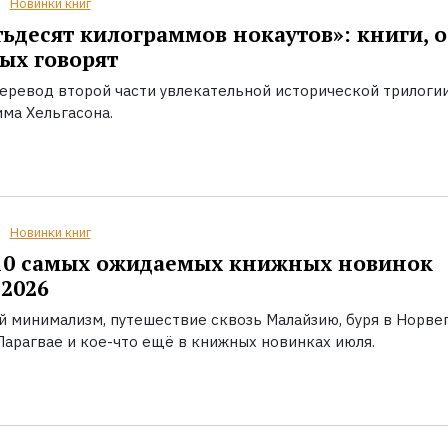
Новинки книг
ьдесят килограммов нокаутов»: книги, о
ых говорят
еревод второй части увлекательной исторической трилоги
ма Хельгасона.
Новинки книг
10 самых ожидаемых книжных новинок
2026
й минимализм, путешествие сквозь Малайзию, буря в Норвег
Парагвае и кое-что ещё в книжных новинках июля.