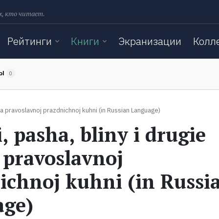
х, кто читает.
Рейтинги
Книги
Экранизации
Колл
ТЫ
0
uda pravoslavnoj prazdnichnoj kuhni (in Russian Language)
, pasha, bliny i drugie
 pravoslavnoj
ichnoj kuhni (in Russi
age)