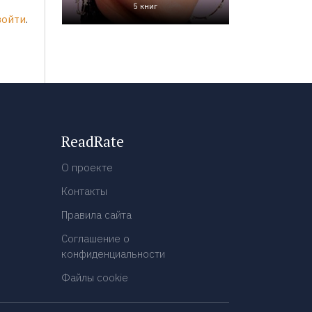
5 книг
войти
.
ReadRate
О проекте
Контакты
Правила сайта
Соглашение о
конфиденциальности
Файлы cookie