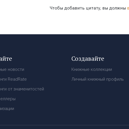
Чтобы добавить цитату, вы должны
айте
Создавайте
ные новости
Книжные коллекции
нги ReadRate
Личный книжный профиль
нги от знаменитостей
селлеры
низации