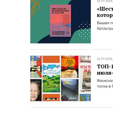
21.07.2026
«Шест
котор
Вышел п
Хатльгри
16.07.2026
ТОП-
июля-
Японски
тоска в 