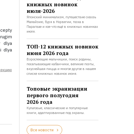
книжных новинок
июля-2026
Японский минимализм, путешествие сквозь
Малайзию, буря в Норвегии, тоска в
Парагвае и кое-что ещё в книжных новинках
ecepty
июля.
rugim
y dlya
ТОП-12 книжных новинок
i dlya
июня 2026 года
Взрослеющие мальчишки, поиск родины,
посапывающие кабанчики, великие поэты,
вкуснейшая пицца и многое другое в нашем
лекцию
списке книжных новинок июня.
Топовые экранизации
первого полугодия
2026 года
Культовые, классические и популярные
книги, адаптированные под экраны.
Все новости