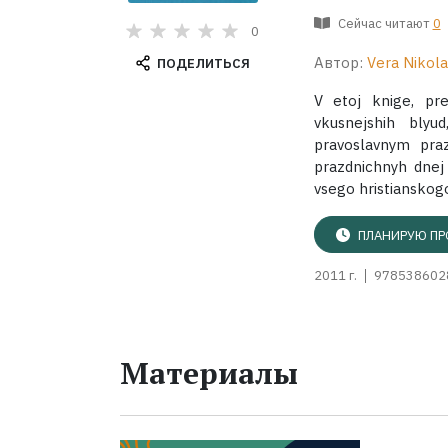
Сейчас читают
0
0
Автор:
Vera Nikola
ПОДЕЛИТЬСЯ
V etoj knige, pre
vkusnejshih blyu
pravoslavnym praz
prazdnichnyh dnej 
vsego hristianskog
ПЛАНИРУЮ ПР
2011 г.
978538602
Материалы