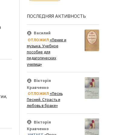
ПОСЛЕДНЯЯ АКТИВНОСТЬ
и
Василий
ОТЛОЖИЛ
«Пение и
музыка. Учебное
пособие для
педагогических
училищ»
Вікторія
Кравченко
ОТЛОЖИЛ
«Песнь
ии,
Песней. Страсть и
любовь в браке»
Вікторія
Кравченко
ЧИТАЕТ
«Песнь