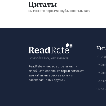
Цитаты
Вы можете первыми опубликовать цитату
Чит
Книж
Сервис для тех, кто читает.
Рейти
ReadRate — место встречи книг и
людей. Это сервис, который поможет
Рейти
вам найти интересные книги и
рассказать о них друзьям.
Бест
Экра