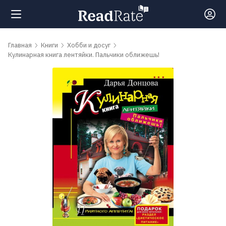
Поиск
Главная
Книги
Хобби и досуг
Кулинарная книга лентяйки. Пальчики оближешь!
Новости
Рейтинги
Книги
Самые
обсуждаемые
книги
Авторы