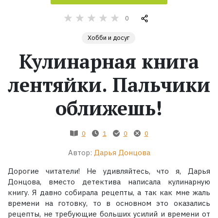
0
Жанры
Хобби и досуг
Серии
Кулинарная книга
Экранизации
лентяйки. Пальчики
оближешь!
Коллекции
0
1
0
0
Автор:
Дарья Донцова
Дорогие читатели! Не удивляйтесь, что я, Дарья
Донцова, вместо детектива написала кулинарную
книгу. Я давно собирала рецепты, а так как мне жаль
времени на готовку, то в основном это оказались
рецепты, не требующие больших усилий и времени от