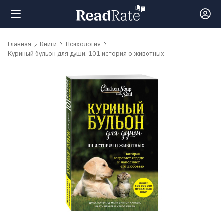
Поиск
Главная
Книги
Психология
Куриный бульон для души. 101 история о животных
Новости
Рейтинги
Книги
Самые
обсуждаемые
книги
Авторы