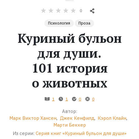
0
Жанры
Психология
Проза
Серии
Куриный бульон
Экранизации
для души.
101 история
Коллекции
о животных
1
1
0
0
Автор:
Марк Виктор Хансен
,
Джек Кенфилд
,
Кэрол Клайн
,
Марти Беккер
Из серии:
Серия книг «Куриный бульон для души»