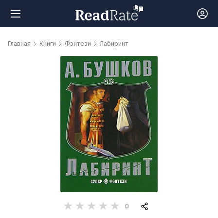
Поиск
Главная
Книги
Фэнтези
Лабиринт
Новости
Рейтинги
Книги
Самые
обсуждаемые
книги
0
Авторы