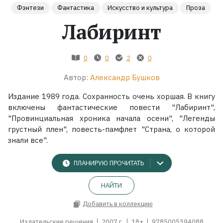
Фэнтези
Фантастика
Искусство и культура
Проза
Жанры
Лабиринт
Серии
0
0
2
0
Экранизации
Автор:
Александр Бушков
Издание 1989 года. Сохранность очень хоршая. В книгу
Коллекции
включены фантастические повести "Лабиринт",
"Провинциальная хроника начала осени", "Легенды
грустный плен", повесть-памфлет "Страна, о которой
знали все".
ПЛАНИРУЮ ПРОЧИТАТЬ
НАЙТИ
Добавить в коллекцию
Издательские решения
2007 г.
18+
9785005394088