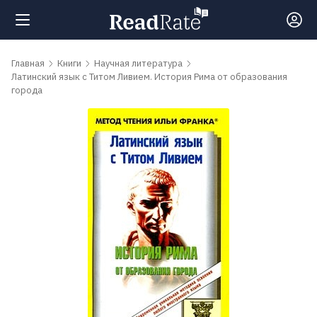
Поиск
Главная
Книги
Научная литература
Латинский язык с Титом Ливием. История Рима от образования
города
Новости
Рейтинги
Книги
Самые
обсуждаемые
книги
Авторы