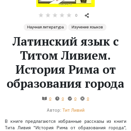
Жанры
0
Серии
Научная литература
Изучение языков
Латинский язык с
Экранизации
Титом Ливием.
Коллекции
История Рима от
образования города
0
0
0
0
Автор:
Тит Ливий
В книге предлагаются избранные рассказы из книги
Тита Ливия "История Рима от образования города",