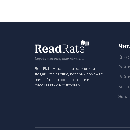
Чит
Книж
Сервис для тех, кто читает.
Рейти
ReadRate — место встречи книг и
людей. Это сервис, который поможет
Рейти
вам найти интересные книги и
рассказать о них друзьям.
Бест
Экра