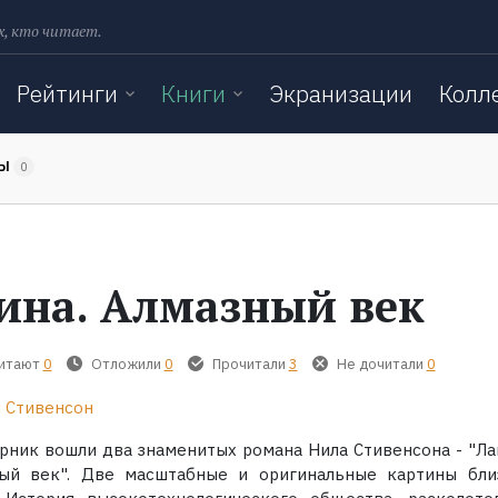
х, кто читает.
Рейтинги
Книги
Экранизации
Колл
ТЫ
0
ина. Алмазный век
читают
0
Отложили
0
Прочитали
3
Не дочитали
0
 Стивенсон
орник вошли два знаменитых романа Нила Стивенсона - "Ла
ый век". Две масштабные и оригинальные картины бли