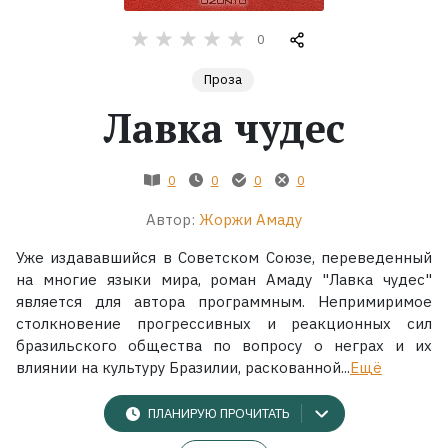
0
Жанры
Проза
Серии
Лавка чудес
Экранизации
0
0
0
0
Коллекции
Автор:
Жоржи Амаду
Уже издававшийся в Советском Союзе, переведенный
на многие языки мира, роман Амаду "Лавка чудес"
является для автора программным. Непримиримое
столкновение прогрессивных и реакционных сил
бразильского общества по вопросу о неграх и их
влиянии на культуру Бразилии, раскованной...
Ещё
ПЛАНИРУЮ ПРОЧИТАТЬ