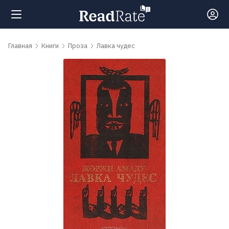
Поиск
Главная
Книги
Проза
Лавка чудес
Новости
Рейтинги
Книги
Самые
обсуждаемые
книги
Авторы