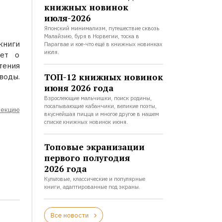
книжных новинок
июля-2026
Японский минимализм, путешествие сквозь
Малайзию, буря в Норвегии, тоска в
книги
Парагвае и кое-что ещё в книжных новинках
июля.
ает о
тения
ТОП-12 книжных новинок
воды.
июня 2026 года
Взрослеющие мальчишки, поиск родины,
посапывающие кабанчики, великие поэты,
лекцию
вкуснейшая пицца и многое другое в нашем
списке книжных новинок июня.
Топовые экранизации
первого полугодия
2026 года
Культовые, классические и популярные
книги, адаптированные под экраны.
Все новости