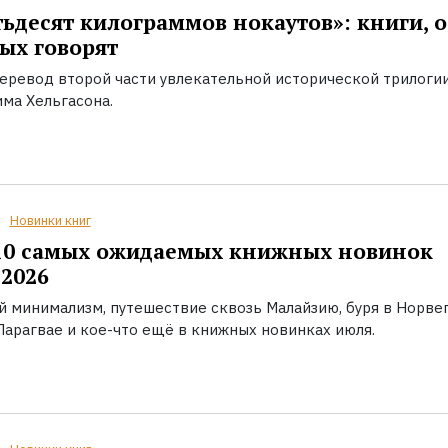
ьдесят килограммов нокаутов»: книги, о
ых говорят
еревод второй части увлекательной исторической трилоги
ма Хельгасона.
Новинки книг
10 самых ожидаемых книжных новинок
2026
й минимализм, путешествие сквозь Малайзию, буря в Норвег
Парагвае и кое-что ещё в книжных новинках июля.