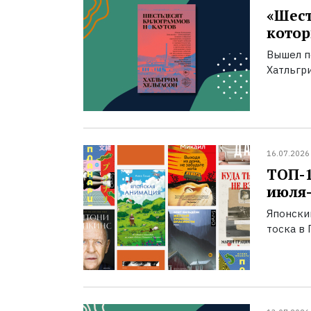
«Шест
котор
Вышел п
Хатльгри
16.07.2026
ТОП-
июля-
Японски
тоска в 