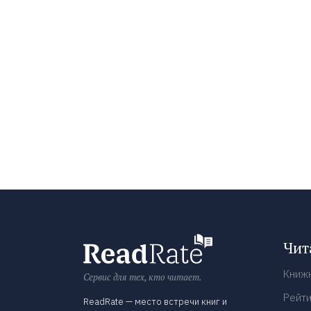
Чит
Книж
Сервис для тех, кто читает.
Рейти
ReadRate — место встречи книг и