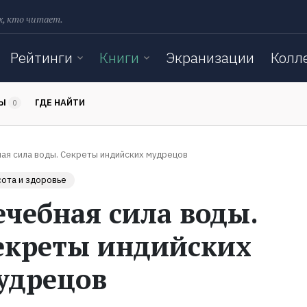
х, кто читает.
Рейтинги
Книги
Экранизации
Колл
ТЫ
ГДЕ НАЙТИ
0
ая сила воды. Секреты индийских мудрецов
ота и здоровье
ечебная сила воды.
екреты индийских
удрецов