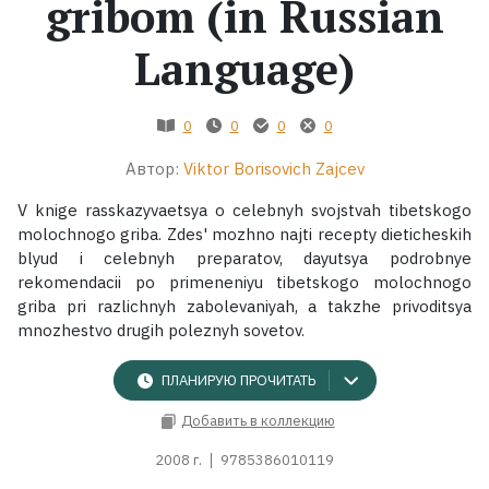
gribom (in Russian
Жанры
Language)
Серии
0
0
0
0
Экранизации
Автор:
Viktor Borisovich Zajcev
V knige rasskazyvaetsya o celebnyh svojstvah tibetskogo
Коллекции
molochnogo griba. Zdes' mozhno najti recepty dieticheskih
blyud i celebnyh preparatov, dayutsya podrobnye
rekomendacii po primeneniyu tibetskogo molochnogo
griba pri razlichnyh zabolevaniyah, a takzhe privoditsya
mnozhestvo drugih poleznyh sovetov.
ПЛАНИРУЮ ПРОЧИТАТЬ
Добавить в коллекцию
2008 г.
9785386010119