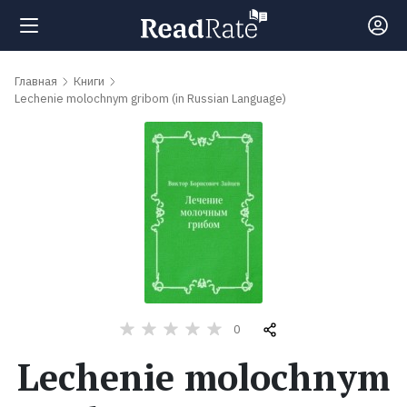
Поиск
Главная
Книги
Lechenie molochnym gribom (in Russian Language)
Новости
Рейтинги
Книги
Самые
0
обсуждаемые
книги
Lechenie molochnym
Авторы