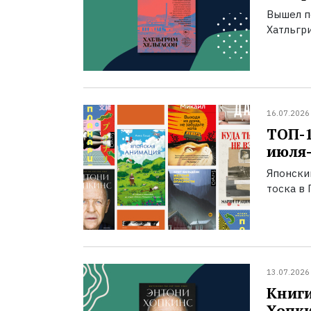
Вышел п
Хатльгри
16.07.2026
ТОП-
июля-
Японски
тоска в 
13.07.2026
Книги
Хопк