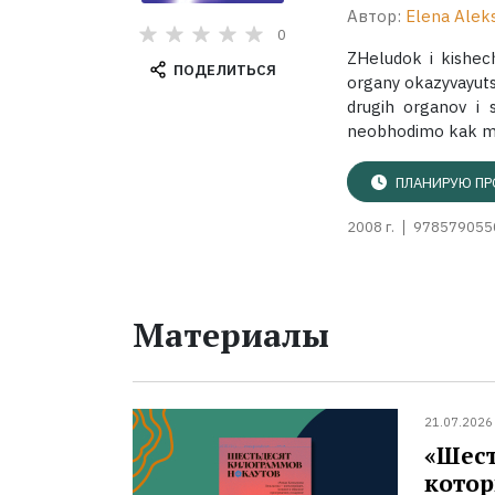
Автор:
Elena Ale
0
ZHeludok i kishec
ПОДЕЛИТЬСЯ
organy okazyvayuts
drugih organov i 
neobhodimo kak mo
ПЛАНИРУЮ ПР
2008 г.
978579055
Материалы
21.07.2026
«Шест
котор