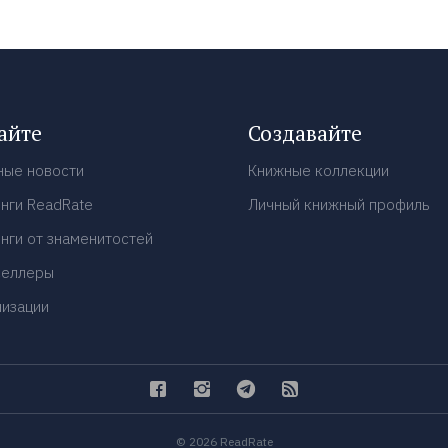
айте
Создавайте
ные новости
Книжные коллекции
нги ReadRate
Личный книжный профиль
нги от знаменитостей
селлеры
низации
© 2026 ReadRate