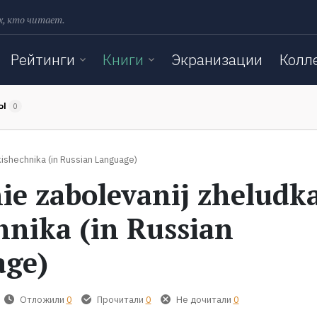
х, кто читает.
Рейтинги
Книги
Экранизации
Колл
ТЫ
0
kishechnika (in Russian Language)
ie zabolevanij zheludka
hnika (in Russian
age)
Отложили
0
Прочитали
0
Не дочитали
0