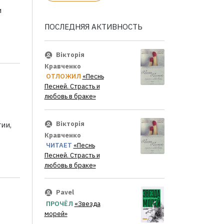
и
ПОСЛЕДНЯЯ АКТИВНОСТЬ
Вікторія
Кравченко
ОТЛОЖИЛ
«Песнь
Песней. Страсть и
любовь в браке»
Вікторія
ии,
Кравченко
ЧИТАЕТ
«Песнь
Песней. Страсть и
любовь в браке»
Pavel
ПРОЧЁЛ
«Звезда
морей»