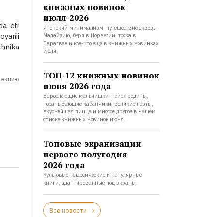
книжных новинок
июля-2026
da eti
Японский минимализм, путешествие сквозь
oyanii
Малайзию, буря в Норвегии, тоска в
Парагвае и кое-что ещё в книжных новинках
chnika
июля.
ТОП-12 книжных новинок
лекцию
июня 2026 года
Взрослеющие мальчишки, поиск родины,
посапывающие кабанчики, великие поэты,
вкуснейшая пицца и многое другое в нашем
списке книжных новинок июня.
Топовые экранизации
первого полугодия
2026 года
Культовые, классические и популярные
книги, адаптированные под экраны.
Все новости