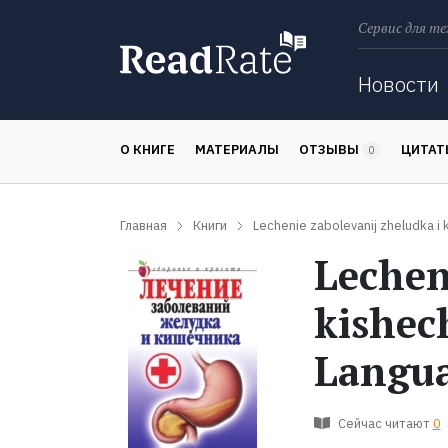
Сервис для те
Поиск
Новости
О КНИГЕ
МАТЕРИАЛЫ
ОТЗЫВЫ
ЦИТА
0
Главная
Книги
Lechenie zabolevanij zheludka i 
Lechen
kishec
Langu
Сейчас читают
0