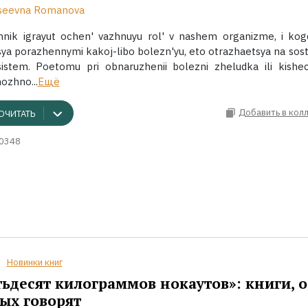
kseevna Romanova
hnik igrayut ochen' vazhnuyu rol' v nashem organizme, i kog
ya porazhennymi kakoj-libo bolezn'yu, eto otrazhaetsya na sost
sistem. Poetomu pri obnaruzhenii bolezni zheludka ili kishe
zhno...
Ещё
Добавить в кол
ОЧИТАТЬ
0348
Новинки книг
ьдесят килограммов нокаутов»: книги, о
ых говорят