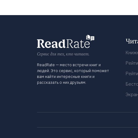
Чит
Книж
Сервис для тех, кто читает.
Рейти
ReadRate — место встречи книг и
людей. Это сервис, который поможет
Рейти
вам найти интересные книги и
рассказать о них друзьям.
Бест
Экра