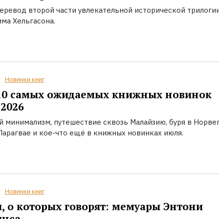
еревод второй части увлекательной исторической трилоги
ма Хельгасона.
Новинки книг
10 самых ожидаемых книжных новинок
2026
й минимализм, путешествие сквозь Малайзию, буря в Норвег
Парагвае и кое-что ещё в книжных новинках июля.
Новинки книг
, о которых говорят: мемуары Энтони
инса