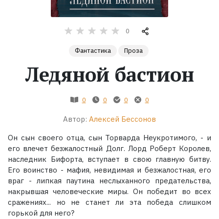
Жанры
0
Серии
Фантастика
Проза
Ледяной бастион
Экранизации
0
0
0
0
Коллекции
Автор:
Алексей Бессонов
Он сын своего отца, сын Торварда Неукротимого, - и
его влечет безжалостный Долг. Лорд Роберт Королев,
наследник Бифорта, вступает в свою главную битву.
Его воинство - мафия, невидимая и безжалостная, его
враг - липкая паутина неслыханного предательства,
накрывшая человеческие миры. Он победит во всех
сражениях... но не станет ли эта победа слишком
горькой для него?