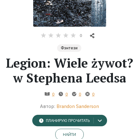
Жанры
Серии
0
Экранизации
Фэнтези
Legion: Wiele żywot?
Коллекции
w Stephena Leedsa
0
0
0
0
Автор:
Brandon Sanderson
ПЛАНИРУЮ ПРОЧИТАТЬ
НАЙТИ