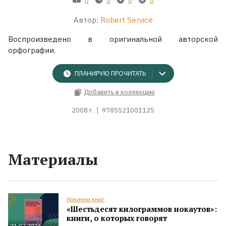
Автор:
Robert Service
Жанры
Воспроизведено в оригинальной авторской
Серии
орфографии.
Экранизации
ПЛАНИРУЮ ПРОЧИТАТЬ
Добавить в коллекцию
Коллекции
2008 г.
9785521001125
Материалы
Новинки книг
«Шестьдесят килограммов нокаутов»:
книги, о которых говорят
21.07.2026